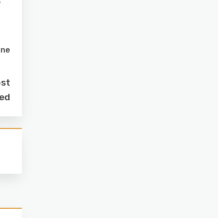
one
ost
red