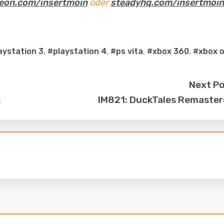
eon.com/insertmoin
oder
steadyhq.com/insertmoin
aystation 3
,
#playstation 4
,
#ps vita
,
#xbox 360
,
#xbox 
Next P
k
IM821: DuckTales Remaste