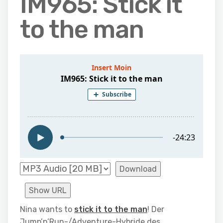
IM965: Stick it
to the man
Download
Show URL
Nina wants to
stick it to the man
! Der
Jump’n’Run-/Adventure-Hybride des