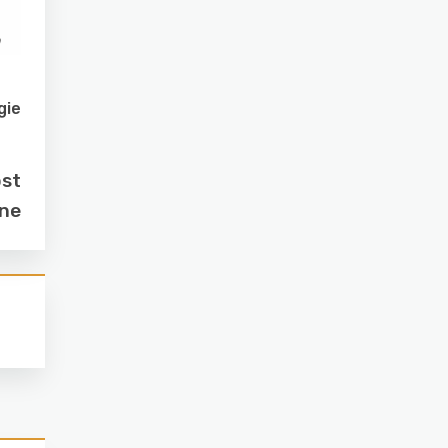
gie
ost
ine