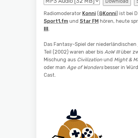
Download
Radiomoderator
Konni
(
@Konni
) ist bei
Sport1.fm
und
Star FM
hören, heute spri
III
.
Das Fantasy-Spiel der niederländischen
Teil (2002) waren aber bis
AoW III
über zwö
Mischung aus
Civilization
und
Might & M
oder man
Age of Wonders
besser in Würd
Cast.