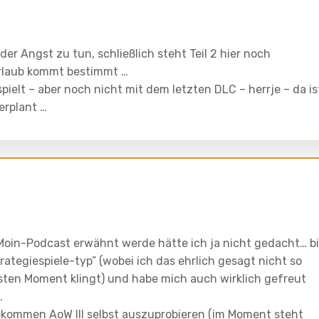
r Angst zu tun, schließlich steht Teil 2 hier noch
rlaub kommt bestimmt …
pielt – aber noch nicht mit dem letzten DLC – herrje – da is
erplant …
tMoin-Podcast erwähnt werde hätte ich ja nicht gedacht… b
ategiespiele-typ” (wobei ich das ehrlich gesagt nicht so
rsten Moment klingt) und habe mich auch wirklich gefreut
.
gekommen AoW III selbst auszuprobieren (im Moment steht