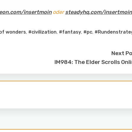
eon.com/insertmoin
oder
steadyhq.com/insertmoin
of wonders
,
#civilization
,
#fantasy
,
#pc
,
#Rundenstrate
Next P
IM984: The Elder Scrolls Onl