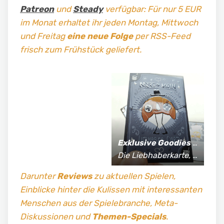
Patreon
und
Steady
verfügbar: Für nur 5 EUR
im Monat erhaltet ihr jeden Montag, Mittwoch
und Freitag
eine neue Folge
per RSS-Feed
frisch zum Frühstück geliefert.
Exklusive Goodies
für Supporter*innen:
Die Liebhaberkarte, jährlich limitierte Fan-Shirts und vieles mehr!
Darunter
Reviews
zu aktuellen Spielen,
Einblicke hinter die Kulissen mit interessanten
Menschen aus der Spielebranche, Meta-
Diskussionen und
Themen-Specials
.