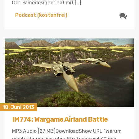
Der Gamedesigner hat mit […]
Podcast (kostenfrei)
18. Juni 2013
IM774: Wargame Airland Battle
MP3 Audio [27 MB]DownloadShow URL “Warum
macht ihr nie was über Strategiespiele?” war