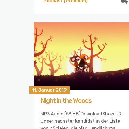
Podcast (Premium)
11. Januar 2019
Night in the Woods
MP3 Audio [53 MB]DownloadShow URL
Unser nächster Kandidat in der Liste
von »Spielen, die Manu endlich mal