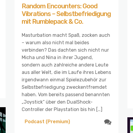
Random Encounters: Good
Vibrations – Selbstbefriedigung
mit Rumblepack & Co.
Masturbation macht Spaß, zocken auch
– warum also nicht mal beides
verbinden? Das dachten sich nicht nur
Micha und Nina in ihrer Jugend,
sondern auch zahlreiche andere Leute
aus aller Welt, die im Laufe ihres Lebens
irgendwann einmal Spielezubehör zur
Selbstbefriedigung zweckentfremdet
haben. Vom bereits passend benannten
„Joystick“ über den DualShock-
Controller der Playstation bis hin […]
Podcast (Premium)