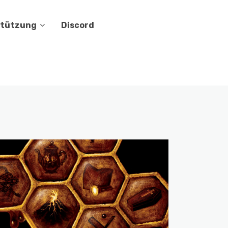
stützung
Discord