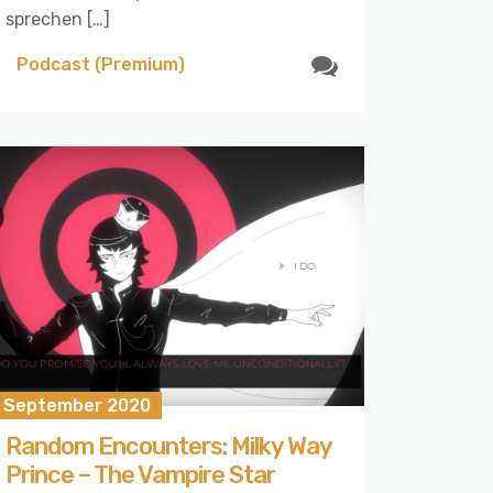
sprechen […]
Podcast (Premium)
. September 2020
Random Encounters: Milky Way
Prince – The Vampire Star