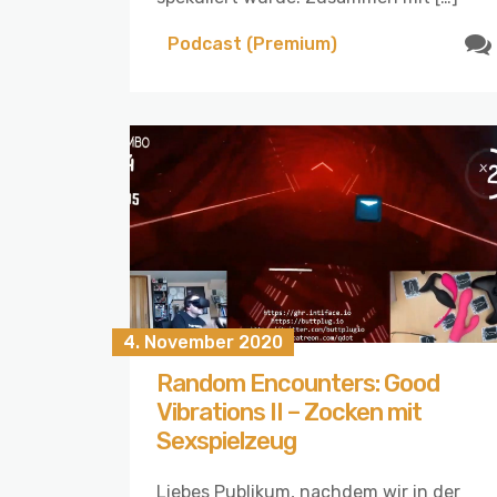
Podcast (Premium)
4. November 2020
Random Encounters: Good
Vibrations II – Zocken mit
Sexspielzeug
Liebes Publikum, nachdem wir in der