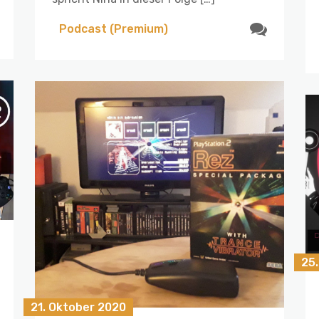
Podcast (Premium)
25
21. Oktober 2020