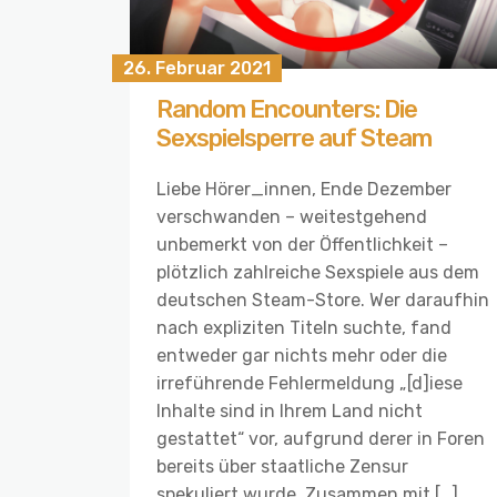
26. Februar 2021
Random Encounters: Die
Sexspielsperre auf Steam
Liebe Hörer_innen, Ende Dezember
verschwanden – weitestgehend
unbemerkt von der Öffentlichkeit –
plötzlich zahlreiche Sexspiele aus dem
deutschen Steam-Store. Wer daraufhin
nach expliziten Titeln suchte, fand
entweder gar nichts mehr oder die
irreführende Fehlermeldung „[d]iese
Inhalte sind in Ihrem Land nicht
gestattet“ vor, aufgrund derer in Foren
bereits über staatliche Zensur
spekuliert wurde. Zusammen mit […]