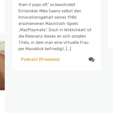
then it pops off,” so beschreibt
Entwickler Mike Saenz selbst den
Innovationsgehalt seines 1986
erschienenen Macintosh-Spiels
„MacPlaymate“. Doch in Wirklichkeit ist
die Relevanz dieses an sich simplen
Titels, in dem man eine virtuelle Frau
per Mausklick befriedigt, […]
Podcast (Premium)