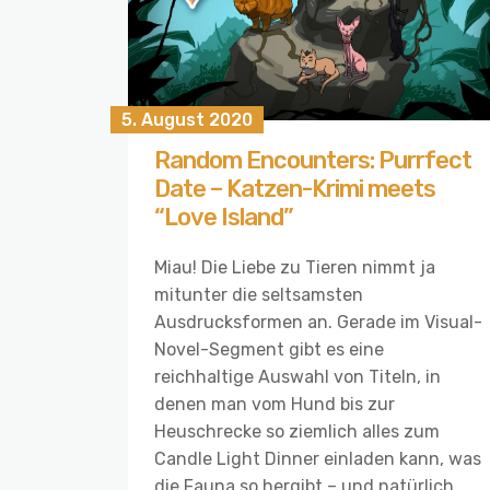
5. August 2020
Random Encounters: Purrfect
Date – Katzen-Krimi meets
“Love Island”
Miau! Die Liebe zu Tieren nimmt ja
mitunter die seltsamsten
Ausdrucksformen an. Gerade im Visual-
Novel-Segment gibt es eine
reichhaltige Auswahl von Titeln, in
denen man vom Hund bis zur
Heuschrecke so ziemlich alles zum
Candle Light Dinner einladen kann, was
die Fauna so hergibt – und natürlich