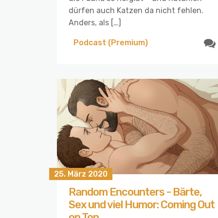
dürfen auch Katzen da nicht fehlen.
Anders, als […]
Podcast (Premium)
25. März 2020
Random Encounters - Bärte,
Sex und viel Humor: Coming Out
on Top