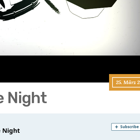
25. März 2
e Night