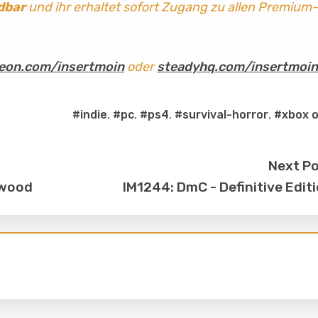
dbar
und ihr erhaltet sofort Zugang zu allen Premium-
eon.com/insertmoin
oder
steadyhq.com/insertmoin
#indie
,
#pc
,
#ps4
,
#survival-horror
,
#xbox 
Next P
liwood
IM1244: DmC - Definitive Edit