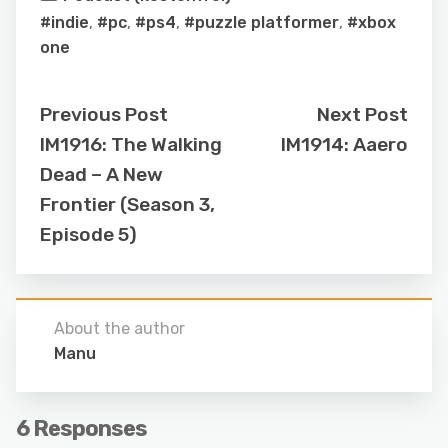
#indie
,
#pc
,
#ps4
,
#puzzle platformer
,
#xbox
one
Previous Post
Next Post
IM1916: The Walking
IM1914: Aaero
Dead – A New
Frontier (Season 3,
Episode 5)
About the author
Manu
6 Responses