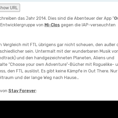
Show URL
chreiben das Jahr 2014. Dies sind die Abenteuer der App “
O
n Entwicklergruppe von
Mi-Clos
gegen die IAP-verseuchten
Vergleich mit FTL übrigens gar nicht scheuen, den außer 
schiedlicher sein. Untermalt mit der wunderbaren Musik vo
dtrack) und den handgezeichneten Planeten, Aliens und
n alte “Choose your own Adventure”-Bücher mit Roguelike- 
ss, den FTL auslöst. Es gibt keine Kämpfe in Out There. Nur
Weltraum und der lange Weg nach Hause…
von
Stay Forever
: