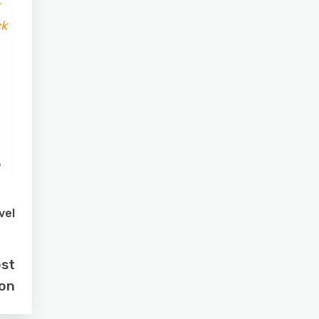
ck
vel
ost
Son