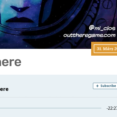
31. März 2
here