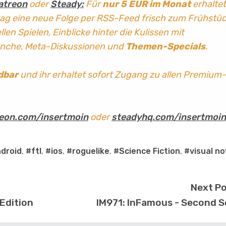
atreon
oder
Steady:
Für
nur 5 EUR im Monat
erhaltet
tag
eine neue Folge per RSS-Feed frisch zum Frühstü
len Spielen, Einblicke hinter die Kulissen mit
anche, Meta-Diskussionen und
Themen-Specials
.
dbar
und ihr erhaltet sofort Zugang zu allen Premium-
eon.com/insertmoin
oder
steadyhq.com/insertmoin
droid
,
#ftl
,
#ios
,
#roguelike
,
#Science Fiction
,
#visual no
Next P
Edition
IM971: InFamous - Second 