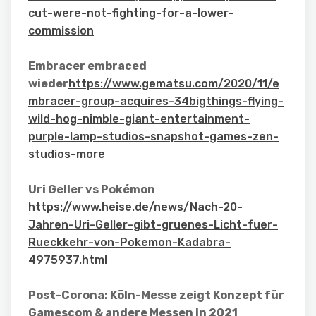
cut-were-not-fighting-for-a-lower-
commission
Embracer embraced
wieder
https://www.gematsu.com/2020/11/e
mbracer-group-acquires-34bigthings-flying-
wild-hog-nimble-giant-entertainment-
purple-lamp-studios-snapshot-games-zen-
studios-more
Uri Geller vs Pokémon
https://www.heise.de/news/Nach-20-
Jahren-Uri-Geller-gibt-gruenes-Licht-fuer-
Rueckkehr-von-Pokemon-Kadabra-
4975937.html
Post-Corona: Köln-Messe zeigt Konzept für
Gamescom & andere Messen in 2021