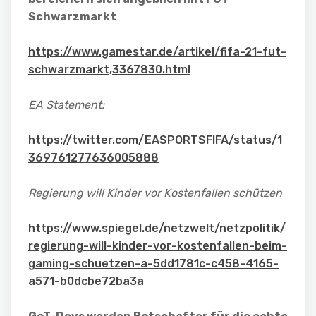
Schwarzmarkt
https://www.gamestar.de/artikel/fifa-21-fut-
schwarzmarkt,3367830.html
EA Statement:
https://twitter.com/EASPORTSFIFA/status/1
369761277636005888
Regierung will Kinder vor Kostenfallen schützen
https://www.spiegel.de/netzwelt/netzpolitik/
regierung-will-kinder-vor-kostenfallen-beim-
gaming-schuetzen-a-5dd1781c-c458-4165-
a571-b0dcbe72ba3a