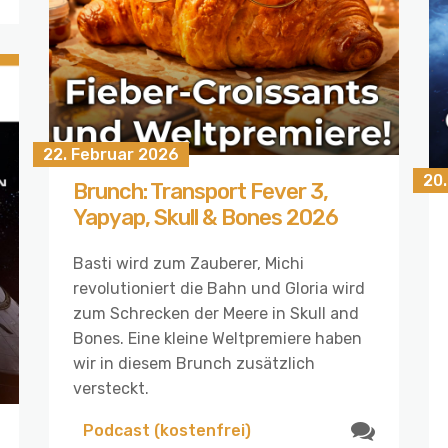
22. Februar 2026
20
Brunch: Transport Fever 3,
Yapyap, Skull & Bones 2026
Basti wird zum Zauberer, Michi
revolutioniert die Bahn und Gloria wird
zum Schrecken der Meere in Skull and
Bones. Eine kleine Weltpremiere haben
wir in diesem Brunch zusätzlich
versteckt.
Podcast (kostenfrei)