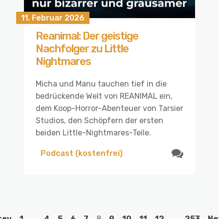
11. Februar 2026
Reanimal: Der geistige
Nachfolger zu Little
Nightmares
Micha und Manu tauchen tief in die
bedrückende Welt von REANIMAL ein,
dem Koop-Horror-Abenteuer von Tarsier
Studios, den Schöpfern der ersten
beiden Little-Nightmares-Teile.
Podcast (kostenfrei)
rev
1
…
4
5
6
7
8
9
10
11
12
…
253
Ne