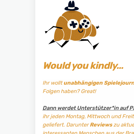
Would you kindly…
Ihr wollt
unabhängigen Spielejour
Folgen haben? Great!
Dann werdet Unterstützer*in auf P
ihr jeden Montag, Mittwoch und Frei
geliefert. Darunter
Reviews
zu aktuel
interessanten Menschen aus der Br