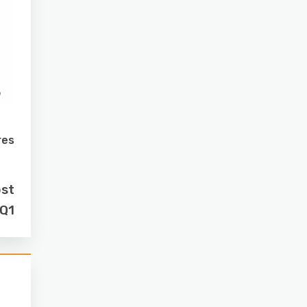
res
ost
 Q1