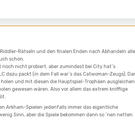
Riddler-Rätseln und den finalen Enden nach Abhandeln alle
auch schon.
ht noch nicht probiert, aber zumindest bei City hat´s
DLC dazu packt (in dem Fall war´s das Catwoman-Zeugs). Da
holen und mit diesen die Hauptspiel-Trophäen ausgleichen
holen gewesen wären. Also vor allem das extrem knifflige
öt.
den Arkham-Spielen jedenfalls immer das eigentliche
wenig Sinn, aber die Spiele bekommen dann so ´nen netten