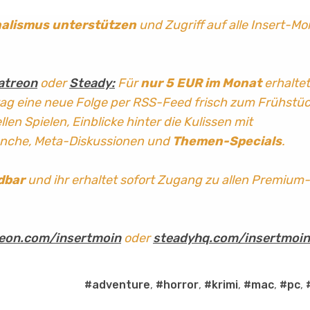
nalismus
unterstützen
und Zugriff auf alle Insert-Mo
atreon
oder
Steady:
Für
nur 5 EUR im Monat
erhaltet
tag
eine neue Folge per RSS-Feed frisch zum Frühstü
len Spielen, Einblicke hinter die Kulissen mit
anche, Meta-Diskussionen und
Themen-Specials
.
dbar
und ihr erhaltet sofort Zugang zu allen Premium-
eon.com/insertmoin
oder
steadyhq.com/insertmoin
#adventure
,
#horror
,
#krimi
,
#mac
,
#pc
,