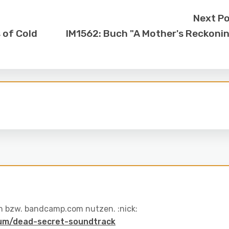
Next P
 of Cold
IM1562: Buch "A Mother's Reckoni
en bzw. bandcamp.com nutzen. :nick:
bum/dead-secret-soundtrack