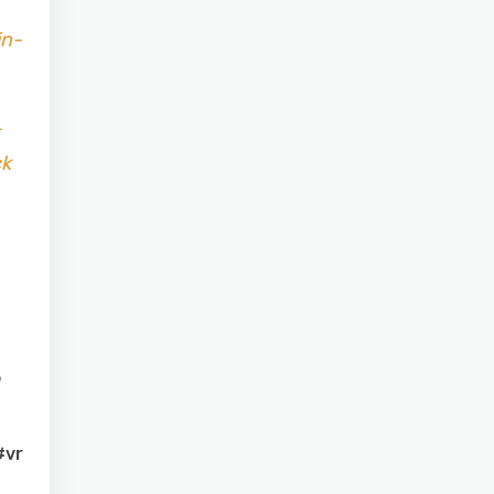
in-
ck
#vr