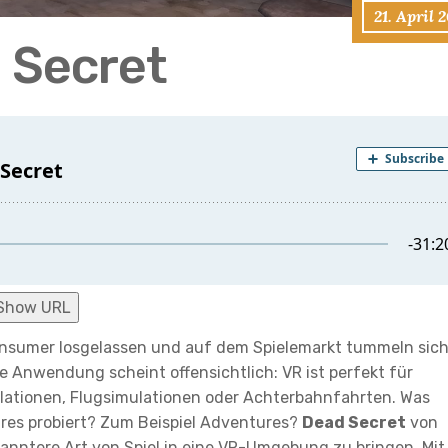
21. April 
 Secret
Show URL
nsumer losgelassen und auf dem Spielemarkt tummeln sic
ie Anwendung scheint offensichtlich: VR ist perfekt für
ulationen, Flugsimulationen oder Achterbahnfahrten. Was
res probiert? Zum Beispiel Adventures?
Dead Secret
von
anntere Art von Spiel in eine VR-Umgebung zu bringen. Mit