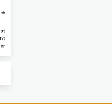
tch
ost
cht
uer