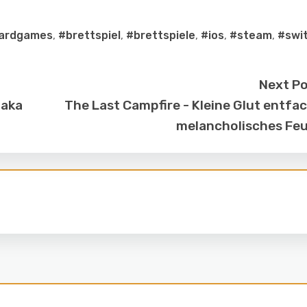
ardgames
,
#brettspiel
,
#brettspiele
,
#ios
,
#steam
,
#swi
Next P
 aka
The Last Campfire - Kleine Glut entfa
melancholisches Fe