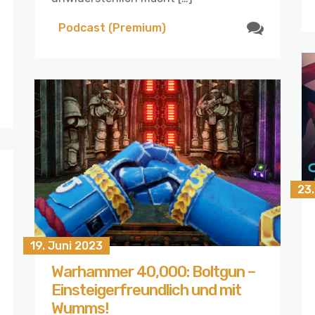
Podcast (Premium)
23.
19. Juni 2023
Warhammer 40,000: Boltgun –
Einsteigerfreundlich und mit
Wumms!