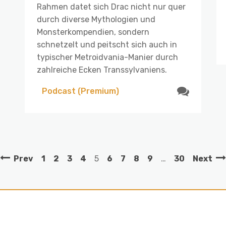
Rahmen datet sich Drac nicht nur quer
durch diverse Mythologien und
Monsterkompendien, sondern
schnetzelt und peitscht sich auch in
typischer Metroidvania-Manier durch
zahlreiche Ecken Transsylvaniens.
Podcast (Premium)
Prev
1
2
3
4
5
6
7
8
9
…
30
Next