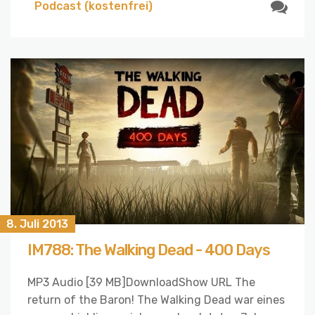
Podcast (kostenfrei)
8. Juli 2013
IM788: The Walking Dead - 400 Days
MP3 Audio [39 MB]DownloadShow URL The
return of the Baron! The Walking Dead war eines