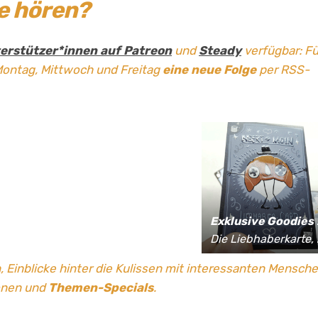
ge hören?
erstützer*innen auf Patreon
und
Steady
verfügbar: Fü
Montag, Mittwoch und Freitag
eine neue Folge
per RSS-
Exklusive Goodies
für Supporter*innen:
Die Liebhaberkarte, jährlich limitierte Fan-Shirts und vieles mehr!
, Einblicke hinter die Kulissen mit interessanten Mensch
onen und
Themen-Specials
.