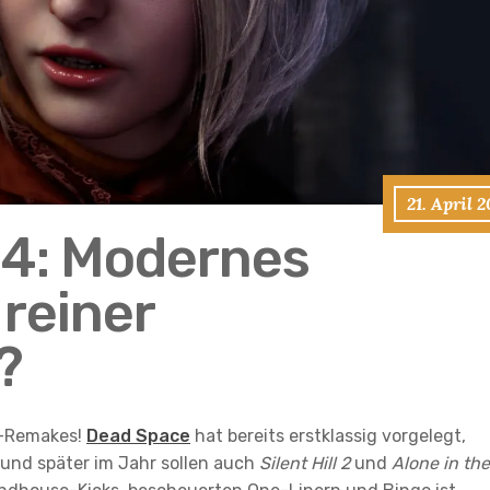
21. April 
l 4: Modernes
reiner
?
r-Remakes!
Dead Space
hat bereits erstklassig vorgelegt,
 und später im Jahr sollen auch
Silent Hill 2
und
Alone in the