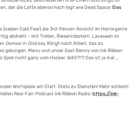
ndhouse-Kicks, bescheuerten One-Linern und Bingo ist
nen, der die Latte ebenso hoch legt wie Dead Space:
Das
ss (neben Cold Fear) die 3rd-Person-Ansicht im Horrorgenre
htig abdreht – mit Trollen, Riesenrobotern, Lavaseen im
den
Damsel in Distress
. Klingt nach Arbeit, das zu
das gelungen. Manu und unser Gast Benny von Ink Ribbon
s Spiel nicht ganz vom Hocker. WAS?!?! Das ist ja mal …
menden Wortspiele am Start. Stets zu Diensten! Mehr schlech
iziellen Resi-Fan-Podcast Ink Ribbon Radio:
https://ink-