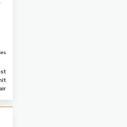
-
ies
ost
mit
air