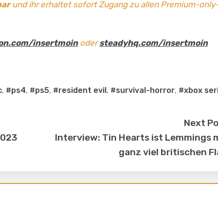
bar
und ihr erhaltet sofort Zugang zu allen Premium-only
on.com/insertmoin
oder
steadyhq.com/insertmoin
c
,
#ps4
,
#ps5
,
#resident evil
,
#survival-horror
,
#xbox ser
Next P
2023
Interview: Tin Hearts ist Lemmings 
ganz viel britischen Fl