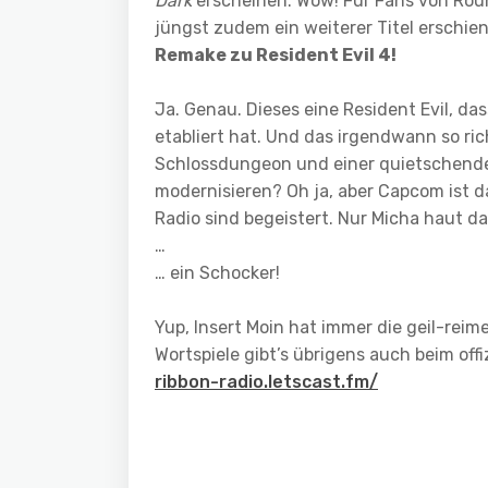
Dark
erscheinen. Wow! Für Fans von Rou
jüngst zudem ein weiterer Titel erschie
Remake zu Resident Evil 4!
Ja. Genau. Dieses eine Resident Evil, da
etabliert hat. Und das irgendwann so ric
Schlossdungeon und einer quietschen
modernisieren? Oh ja, aber Capcom ist 
Radio sind begeistert. Nur Micha haut da
…
… ein Schocker!
Yup, Insert Moin hat immer die geil-rei
Wortspiele gibt’s übrigens auch beim off
ribbon-radio.letscast.fm/