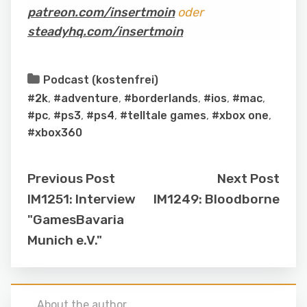
patreon.com/insertmoin
oder
steadyhq.com/insertmoin
Podcast (kostenfrei)
#2k
,
#adventure
,
#borderlands
,
#ios
,
#mac
,
#pc
,
#ps3
,
#ps4
,
#telltale games
,
#xbox one
,
#xbox360
Previous Post
Next Post
IM1251: Interview
IM1249: Bloodborne
"GamesBavaria
Munich e.V."
About the author